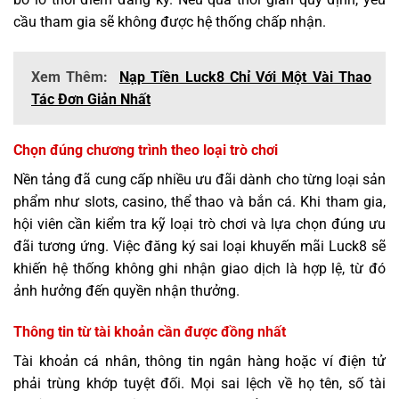
cầu tham gia sẽ không được hệ thống chấp nhận.
Xem Thêm:
Nạp Tiền Luck8 Chỉ Với Một Vài Thao
Tác Đơn Giản Nhất
Chọn đúng chương trình theo loại trò chơi
Nền tảng đã cung cấp nhiều ưu đãi dành cho từng loại sản
phẩm như slots, casino, thể thao và bắn cá. Khi tham gia,
hội viên cần kiểm tra kỹ loại trò chơi và lựa chọn đúng ưu
đãi tương ứng. Việc đăng ký sai loại khuyến mãi Luck8 sẽ
khiến hệ thống không ghi nhận giao dịch là hợp lệ, từ đó
ảnh hưởng đến quyền nhận thưởng.
Thông tin từ tài khoản cần được đồng nhất
Tài khoản cá nhân, thông tin ngân hàng hoặc ví điện tử
phải trùng khớp tuyệt đối. Mọi sai lệch về họ tên, số tài