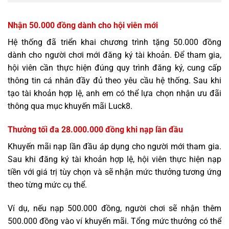
Nhận 50.000 đồng dành cho hội viên mới
Hệ thống đã triển khai chương trình tặng 50.000 đồng
dành cho người chơi mới đăng ký tài khoản. Để tham gia,
hội viên cần thực hiện đúng quy trình đăng ký, cung cấp
thông tin cá nhân đầy đủ theo yêu cầu hệ thống. Sau khi
tạo tài khoản hợp lệ, anh em có thể lựa chọn nhận ưu đãi
thông qua mục khuyến mãi Luck8.
Thưởng tối đa 28.000.000 đồng khi nạp lần đầu
Khuyến mãi nạp lần đầu áp dụng cho người mới tham gia.
Sau khi đăng ký tài khoản hợp lệ, hội viên thực hiện nạp
tiền với giá trị tùy chọn và sẽ nhận mức thưởng tương ứng
theo từng mức cụ thể.
Ví dụ, nếu nạp 500.000 đồng, người chơi sẽ nhận thêm
500.000 đồng vào ví khuyến mãi. Tổng mức thưởng có thể