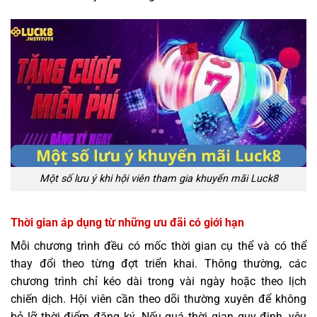
Một số lưu ý khi hội viên tham gia khuyến mãi Luck8
Thời gian áp dụng từ những ưu đãi có giới hạn
Mỗi chương trình đều có mốc thời gian cụ thể và có thể
thay đổi theo từng đợt triển khai. Thông thường, các
chương trình chỉ kéo dài trong vài ngày hoặc theo lịch
chiến dịch. Hội viên cần theo dõi thường xuyên để không
bỏ lỡ thời điểm đăng ký. Nếu quá thời gian quy định, yêu