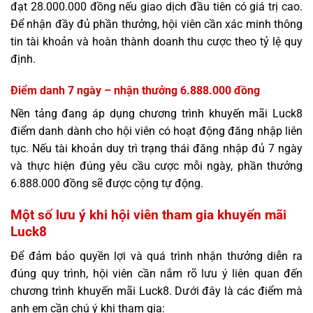
đạt 28.000.000 đồng nếu giao dịch đầu tiên có giá trị cao.
Để nhận đầy đủ phần thưởng, hội viên cần xác minh thông
tin tài khoản và hoàn thành doanh thu cược theo tỷ lệ quy
định.
Điểm danh 7 ngày – nhận thưởng 6.888.000 đồng
Nền tảng đang áp dụng chương trình khuyến mãi Luck8
điểm danh dành cho hội viên có hoạt động đăng nhập liên
tục. Nếu tài khoản duy trì trạng thái đăng nhập đủ 7 ngày
và thực hiện đúng yêu cầu cược mỗi ngày, phần thưởng
6.888.000 đồng sẽ được cộng tự động.
Một số lưu ý khi hội viên tham gia khuyến mãi
Luck8
Để đảm bảo quyền lợi và quá trình nhận thưởng diễn ra
đúng quy trình, hội viên cần nắm rõ lưu ý liên quan đến
chương trình khuyến mãi Luck8. Dưới đây là các điểm mà
anh em cần chú ý khi tham gia: