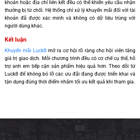
khoản hoặc địa chỉ liên kết đều có thể khiến yêu cầu nhận
thưởng bị từ chối. Hệ thống chỉ xử lý khuyến mãi đối với tài
khoản đã được xác minh và không có dữ liệu trùng với
người dùng khác.
Kết luận
Khuyến mãi Luck8
mở ra cơ hội rõ ràng cho hội viên tăng
giá trị giao dịch. Mỗi chương trình đều có cơ chế cụ thể, hỗ
trợ anh em tiếp cận sản phẩm hiệu quả hơn. Theo dõi từ
Luck8 để không bỏ lỡ các ưu đãi đang được triển khai và
tận dụng đúng thời điểm nhằm tối ưu kết quả khi tham gia.