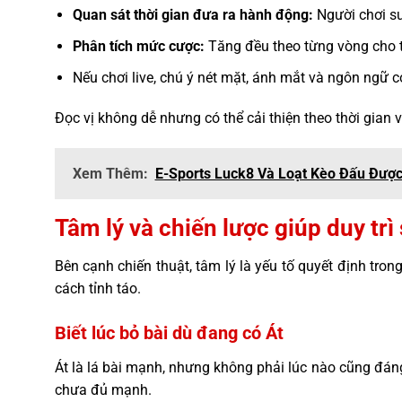
Quan sát thời gian đưa ra hành động:
Người chơi su
Phân tích mức cược:
Tăng đều theo từng vòng cho th
Nếu chơi live, chú ý nét mặt, ánh mắt và ngôn ngữ cơ
Đọc vị không dễ nhưng có thể cải thiện theo thời gian 
Xem Thêm:
E-Sports Luck8 Và Loạt Kèo Đấu Được
Tâm lý và chiến lược giúp duy trì
Bên cạnh chiến thuật, tâm lý là yếu tố quyết định tro
cách tỉnh táo.
Biết lúc bỏ bài dù đang có Át
Át là lá bài mạnh, nhưng không phải lúc nào cũng đáng
chưa đủ mạnh.