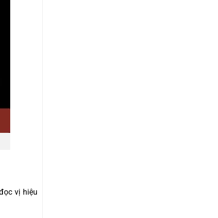
đọc vị hiệu