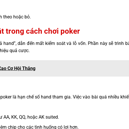
h theo hoặc bỏ.
t trong cách chơi poker
cả hand”, dẫn đến mất kiểm soát và lỗ vốn. Phần này sẽ trình b
 hiệu quả cược.
 Cao Cơ Hội Thắng
poker là hạn chế số hand tham gia. Việc vào bài quá nhiều khiế
hư AA, KK, QQ, hoặc AK suited.
iệm chip cho các tình huống có lợi hơn.