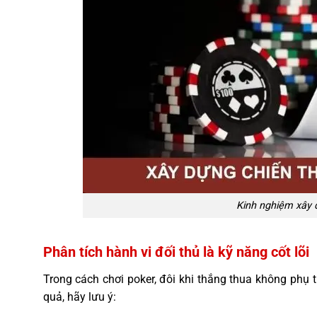
Kinh nghiệm xây 
Phân tích hành vi đối thủ là kỹ năng cốt lõi
Trong cách chơi poker, đôi khi thắng thua không phụ
quả, hãy lưu ý: