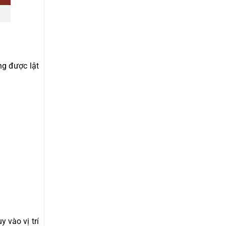
ng được lật
 vào vị trí