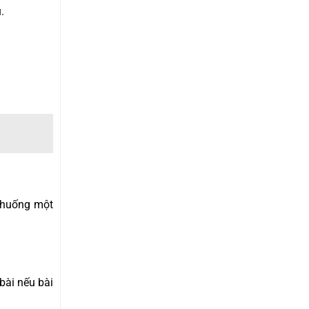
.
h huống một
bài nếu bài