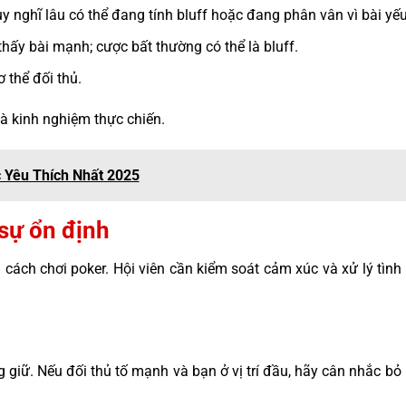
y nghĩ lâu có thể đang tính bluff hoặc đang phân vân vì bài yếu
ấy bài mạnh; cược bất thường có thể là bluff.
 thể đối thủ.
và kinh nghiệm thực chiến.
 Yêu Thích Nhất 2025
 sự ổn định
ng cách chơi poker. Hội viên cần kiểm soát cảm xúc và xử lý tìn
 giữ. Nếu đối thủ tố mạnh và bạn ở vị trí đầu, hãy cân nhắc bỏ 